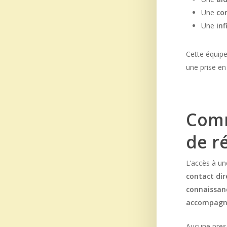
Une
co
Une
inf
Cette équipe
une prise en
Comm
de ré
L’accès à un
contact di
connaissan
accompagn
Aucune presc