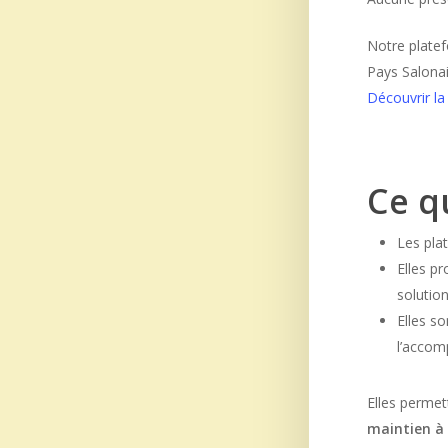
Notre plat
Pays Salonai
Découvrir la
Ce qu
Les pla
Elles p
solutio
Elles s
l’accom
Elles perme
maintien à