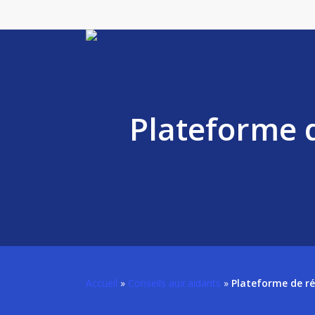
Skip
to
main
content
Plateforme d
Accueil
»
Conseils aux aidants
»
Plateforme de ré