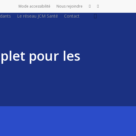
Mode accessibilité
Nous rejoindre
search
idants
Le réseau JCM Santé
Contact
plet pour les