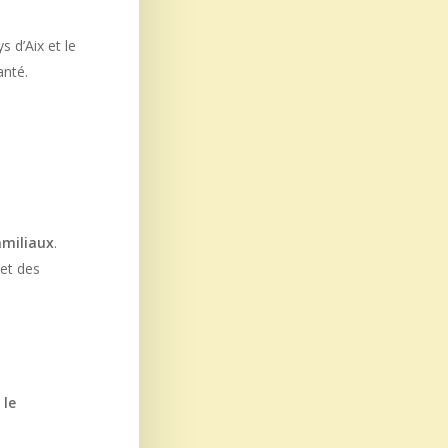
s d’Aix et le
anté.
amiliaux
.
et des
t
le