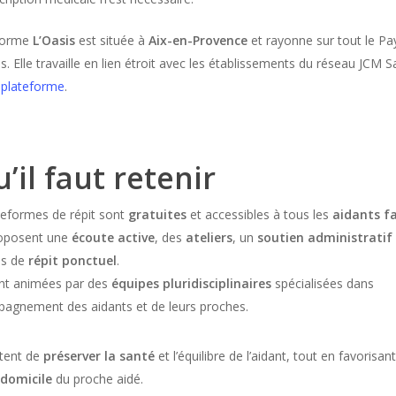
eforme
L’Oasis
est située à
Aix-en-Provence
et rayonne sur tout le Pay
s. Elle travaille en lien étroit avec les établissements du réseau JCM S
 plateforme
.
’il faut retenir
teformes de répit sont
gratuites
et accessibles à tous les
aidants f
roposent une
écoute active
, des
ateliers
, un
soutien administratif
ns de
répit ponctuel
.
ont animées par des
équipes pluridisciplinaires
spécialisées dans
pagnement des aidants et de leurs proches.
ttent de
préserver la santé
et l’équilibre de l’aidant, tout en favorisan
 domicile
du proche aidé.