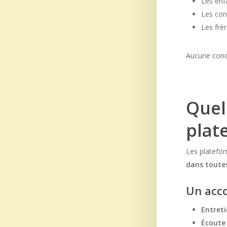
Les enf
Les con
Les frè
Aucune condi
Quel
plat
Les platefor
dans toute
Un acc
Entret
Écoute 