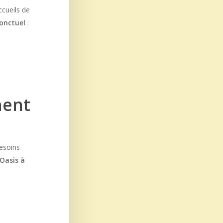
ccueils de
ponctuel
:
nent
besoins
’Oasis à