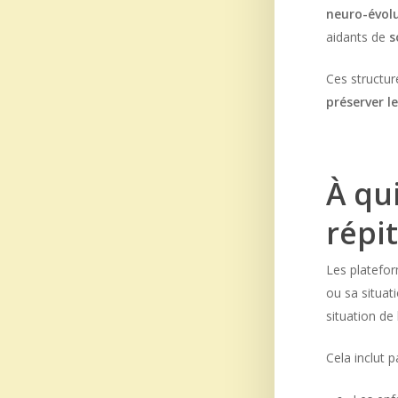
neuro-évol
aidants de
s
Ces structur
préserver l
À qu
répit
Les platefo
ou sa situat
situation de
Cela inclut 