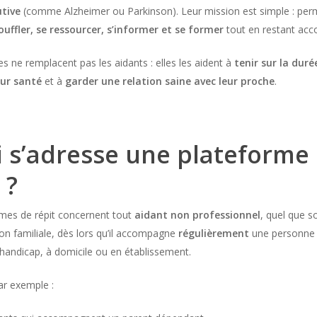
utive
(comme Alzheimer ou Parkinson). Leur mission est simple : per
ouffler, se ressourcer, s’informer et se former
tout en restant ac
es ne remplacent pas les aidants : elles les aident à
tenir sur la duré
eur santé
et à
garder une relation saine avec leur proche
.
i s’adresse une plateforme
 ?
rmes de répit concernent tout
aidant non professionnel
, quel que s
ion familiale, dès lors qu’il accompagne
régulièrement
une personne
 handicap, à domicile ou en établissement.
par exemple :