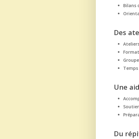
Bilans 
Orienta
Des ate
Atelier
Format
Groupe
Temps 
Une ai
Accomp
Soutien
Prépara
Du répi