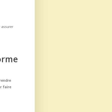
r assurer
orme
rendre
ur
faire