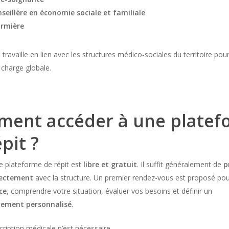
nseillère en économie sociale et familiale
irmière
 travaille en lien avec les structures médico-sociales du territoire pou
 charge globale.
ent accéder à une platef
pit ?
e plateforme de répit est
libre et gratuit
. Il suffit généralement de
p
rectement
avec la structure. Un premier rendez-vous est proposé po
ce
, comprendre votre situation, évaluer vos besoins et définir un
ement personnalisé
.
ription médicale n’est nécessaire.