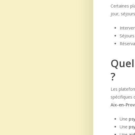
Certaines pl
jour, séjour
Interven
Séjours
Réserva
Quel
?
Les platefo
spécifiques 
Aix-en-Pro
Une
ps
Une
ps
Une
ai