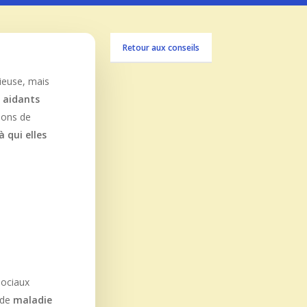
Retour aux conseils
ieuse, mais
s aidants
tions de
 qui elles
sociaux
 de
maladie