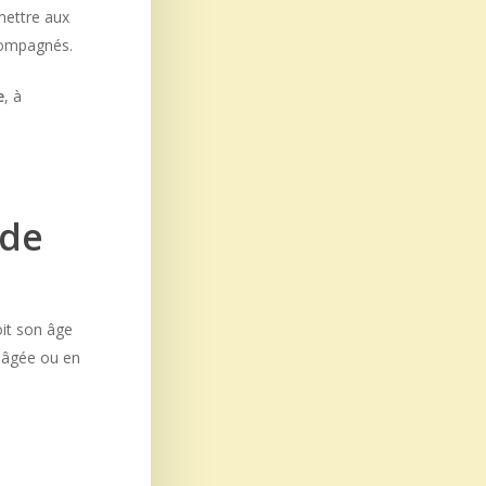
mettre aux
compagnés.
e
, à
 de
oit son âge
 âgée ou en