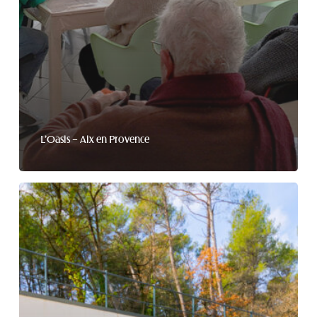
L’Oasis – Aix en Provence
La
Source
–
Aubagne